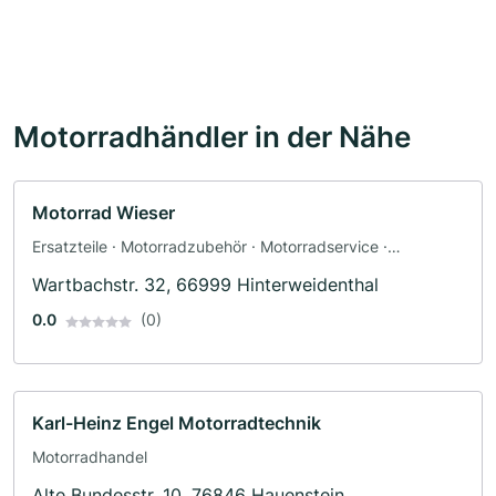
Motorradhändler in der Nähe
Motorrad Wieser
Ersatzteile · Motorradzubehör · Motorradservice ·
Bekleidungsgeschäft · Fahrzeuglackierungen ·
Wartbachstr. 32, 66999 Hinterweidenthal
Motorradwerkstatt · Werkstatt
0.0
(0)
Karl-Heinz Engel Motorradtechnik
Motorradhandel
Alte Bundesstr. 10, 76846 Hauenstein