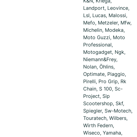
K&N, Kriega,
Landport, Leovince,
Lsl, Lucas, Malossi,
Mefo, Metzeler, Mfw,
Michelin, Modeka,
Moto Guzzi, Moto
Professional,
Motogadget, Ngk,
Niemann&Frey,
Nolan, Öhlins,
Optimate, Piaggio,
Pirelli, Pro Grip, Rk
Chain, S 100, Sc-
Project, Sip
Scootershop, Skf,
Spiegler, Sw-Motech,
Touratech, Wilbers,
Wirth Federn,
Wiseco, Yamaha,