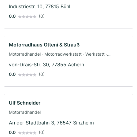
Industriestr. 10, 77815 Bühl
0.0
(0)
Motorradhaus Otteni & Strauß
Motorradhandel · Motorradwerkstatt · Werkstatt ·
Ersatzteile · Motorradzubehör · Motorradservice ·
von-Drais-Str. 30, 77855 Achern
Bekleidungsgeschäft
0.0
(0)
Ulf Schneider
Motorradhandel
An der Stadtbahn 3, 76547 Sinzheim
0.0
(0)