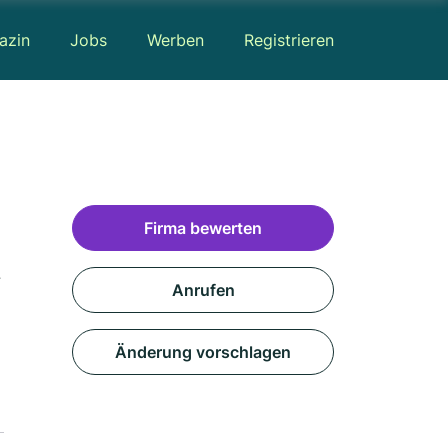
azin
Jobs
Werben
Registrieren
Firma bewerten
ft · Motorradservice
Anrufen
Änderung vorschlagen