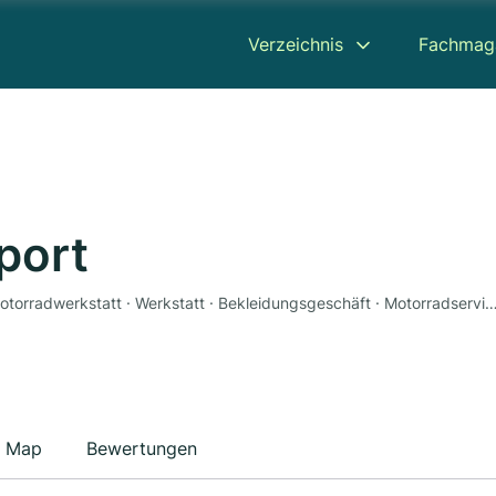
Verzeichnis
Fachmag
port
Motorradhandel · Motorradzubehör · Ersatzteile · Motorradwerkstatt · Werkstatt · Bekleidungsgeschä
Map
Bewertungen