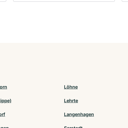
orn
Löhne
Lippe)
Lehrte
rf
Langenhagen