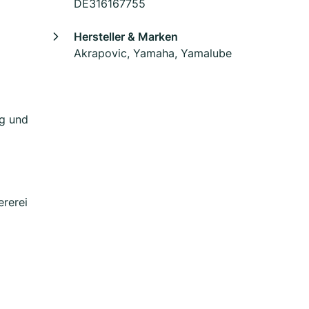
DE316167755
Hersteller & Marken
Akrapovic, Yamaha, Yamalube
ng und
ererei