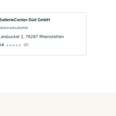
BatterieCenter-Süd GmbH
Motorradzubehör
Leisbuckel 2, 76287 Rheinstetten
(0)
0.0