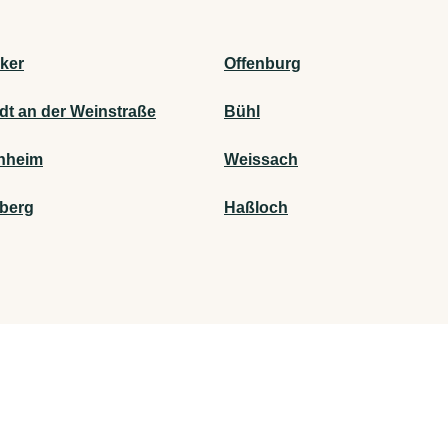
ker
Offenburg
dt an der Weinstraße
Bühl
nheim
Weissach
sberg
Haßloch