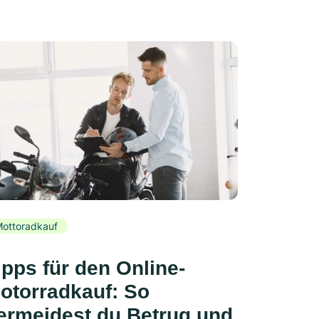
ottoradkauf
ipps für den Online-
otorradkauf: So
ermeidest du Betrug und