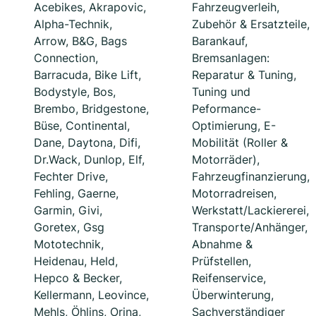
Acebikes, Akrapovic,
Fahrzeugverleih,
Alpha-Technik,
Zubehör & Ersatzteile,
Arrow, B&G, Bags
Barankauf,
Connection,
Bremsanlagen:
Barracuda, Bike Lift,
Reparatur & Tuning,
Bodystyle, Bos,
Tuning und
Brembo, Bridgestone,
Peformance-
Büse, Continental,
Optimierung, E-
Dane, Daytona, Difi,
Mobilität (Roller &
Dr.Wack, Dunlop, Elf,
Motorräder),
Fechter Drive,
Fahrzeugfinanzierung,
Fehling, Gaerne,
Motorradreisen,
Garmin, Givi,
Werkstatt/Lackiererei,
Goretex, Gsg
Transporte/Anhänger,
Mototechnik,
Abnahme &
Heidenau, Held,
Prüfstellen,
Hepco & Becker,
Reifenservice,
Kellermann, Leovince,
Überwinterung,
Mehls, Öhlins, Orina,
Sachverständiger