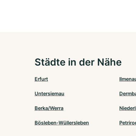
Städte in der Nähe
Erfurt
Ilmena
Untersiemau
Dermb
Berka/Werra
Nieder
Bösleben-Wüllersleben
Petriro