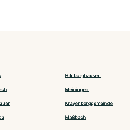
u
Hildburghausen
ach
Meiningen
lauer
Krayenberggemeinde
da
Maßbach