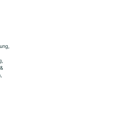
ung,
g,
 &
,