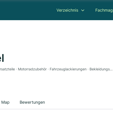
Verzeichnis
Fachmag
l
Motorradhandel · Motorradwerkstatt · Werkstatt · Ersatzteile · Motorradzubehör · Fahrzeuglackierungen · Bekleidungsgeschäft · Motorradservice
Map
Bewertungen