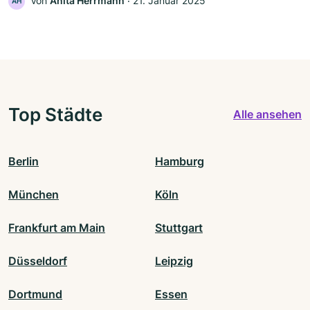
Von
Anita Herrmann
‧
21. Januar 2025
AH
Top Städte
Alle ansehen
Berlin
Hamburg
München
Köln
Frankfurt am Main
Stuttgart
Düsseldorf
Leipzig
Dortmund
Essen