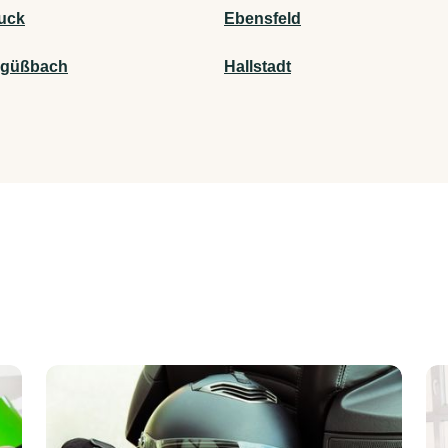
uck
Ebensfeld
ngüßbach
Hallstadt