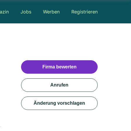
azin
Jobs
Werben
Registrieren
Firma bewerten
Anrufen
Änderung vorschlagen