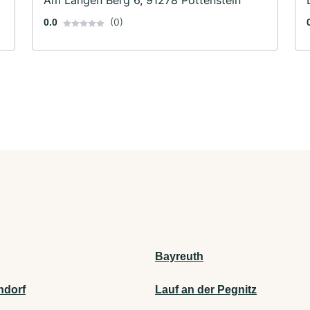
Am Langen Berg 6, 91278 Pottenstein
(0)
0.0
Bayreuth
ndorf
Lauf an der Pegnitz