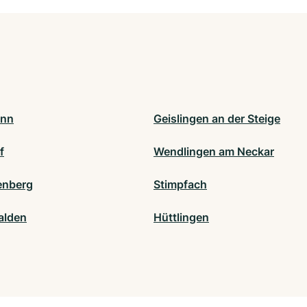
onn
Geislingen an der Steige
f
Wendlingen am Neckar
enberg
Stimpfach
alden
Hüttlingen