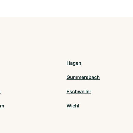
Hagen
Gummersbach
h
Eschweiler
lm
Wiehl