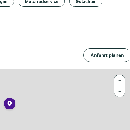
ngen
Motorradservice
Gutachter
Anfahrt planen
+
−