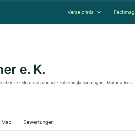
Verzeichnis
Fachmag
er e. K.
Motorradhandel · Motorradwerkstatt · Werkstatt · Ersatzteile · Motorradzubehör · Fahrzeuglackierungen · Motorradservice · Gutachter
Map
Bewertungen