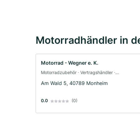
Motorradhändler in d
Motorrad - Wegner e. K.
Motorradzubehör · Vertragshändler ·
Motorradwerkstatt · Werkstatt · Ersatzteile ·
Am Wald 5, 40789 Monheim
Fahrzeuglackierungen · Motorradservice ·
Gutachter
0.0
(0)