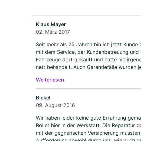
Klaus Mayer
02. März 2017
Seit mehr als 25 Jahren bin ich jetzt Kunde 
mit dem Service, der Kundenbetreuung und d
Fahrzeuge dort gekauft und hatte nie irg
nett behandelt. Auch Garantiefälle wurden j
vertrauensvollen Geschäftsbeziehung berich
Weiterlesen
Mayer
Bickel
09. August 2016
Wir haben leider keine gute Erfahrung gema
Roller hier in der Werkstatt. Die Reparatur
mit der gegnerischen Versicherung mussten 
Aufforderung sowohl durch uns, wie auch du