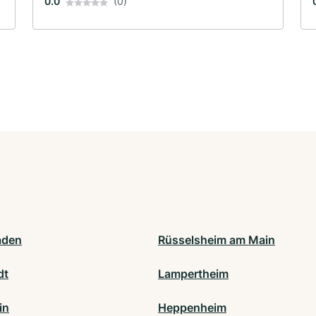
0.0
(0)
aden
Rüsselsheim am Main
dt
Lampertheim
in
Heppenheim