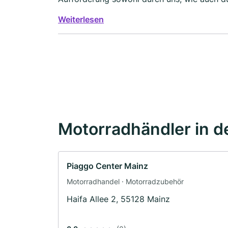
Reparatur mit genauen Angaben der Daten us
Weiterlesen
hierdurch mit einigem Verlust mit der Versi
dass wir diese Werkstatt nicht weiterempfe
Motorradhändler in d
Piaggo Center Mainz
Motorradhandel · Motorradzubehör
Haifa Allee 2, 55128 Mainz