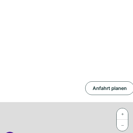
Anfahrt planen
+
−