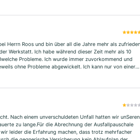
bei Herrn Roos und bin über all die Jahre mehr als zufriede
er Werkstatt. Ich habe während dieser Zeit mehr als 10
endwelche Probleme. Ich wurde immer zuvorkommend und
eweils ohne Probleme abgewickelt. Ich kann nur von einer
ten. Deshalb bleibe ich auch diesem Hause treu. Klaus
cht. Nach einem unverschuldeten Unfall hatten wir unSeren
 dauerte zu lange.Für die Abrechnung der Ausfallpauschale
wir leider die Erfahrung machen, dass trotz mehrfacher
rch die gegnerische Versicherung kein Ablaufplan der