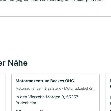
w. durch die Werkstatt erstellt wurde. Wir mussten
cherung die Ausfallpauschale abrechnen. Für uns heißt das,
hlen können.
er Nähe
Motorradzentrum Backes OHG
Motorradhandel · Ersatzteile · Motorradzubehör ·
Motorradservice · Bekleidungsgeschäft ·
In den Vierzehn Morgen 9, 55257
Fahrzeuglackierungen · Motorradwerkstatt ·
Budenheim
Werkstatt