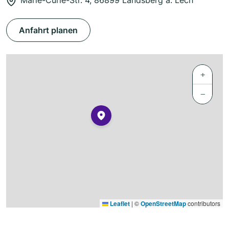
Marie-Curie-Str. 4, 86899 Landsberg a. Lech
Anfahrt planen
+
−
Leaflet
|
©
OpenStreetMap
contributors