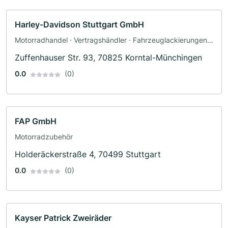
Harley-Davidson Stuttgart GmbH
Motorradhandel · Vertragshändler · Fahrzeuglackierungen ·
Motorradwerkstatt · Werkstatt · Ersatzteile ·
Zuffenhauser Str. 93, 70825 Korntal-Münchingen
Motorradzubehör · Bekleidungsgeschäft · Motorradservice
· Gutachter
0.0
(0)
FAP GmbH
Motorradzubehör
Holderäckerstraße 4, 70499 Stuttgart
0.0
(0)
Kayser Patrick Zweiräder