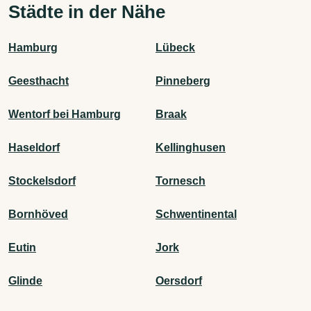
Städte in der Nähe
Hamburg
Lübeck
Geesthacht
Pinneberg
Wentorf bei Hamburg
Braak
Haseldorf
Kellinghusen
Stockelsdorf
Tornesch
Bornhöved
Schwentinental
Eutin
Jork
Glinde
Oersdorf