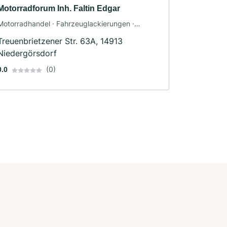
Motorradforum Inh. Faltin Edgar
Motorradhandel · Fahrzeuglackierungen ·
Motorradwerkstatt · Werkstatt · Ersatzteile ·
Treuenbrietzener Str. 63A, 14913
Motorradzubehör · Bekleidungsgeschäft ·
Niedergörsdorf
Motorradservice
(0)
0.0