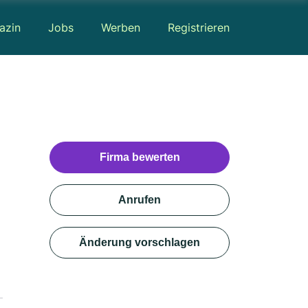
azin
Jobs
Werben
Registrieren
Firma bewerten
Anrufen
Änderung vorschlagen