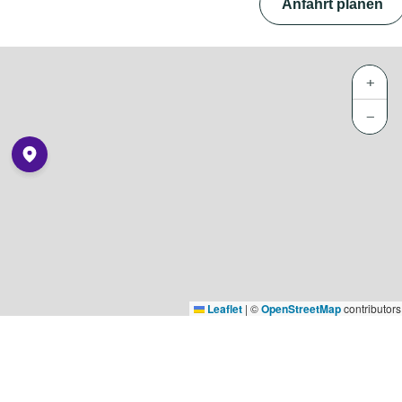
Anfahrt planen
+
−
Leaflet
|
©
OpenStreetMap
contributors