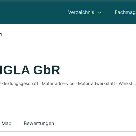
Verzeichnis
Fachmag
R
GIGLA GbR
Ersatzteile · Motorradzubehör · Motorradhandel · Bekleidungsgeschäft · Motorradservice · Motorradwerkstatt · Werkstatt
Map
Bewertungen