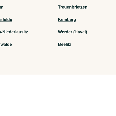
am
Treuenbrietzen
sfelde
Kemberg
-Niederlausitz
Werder (Havel)
nwalde
Beelitz