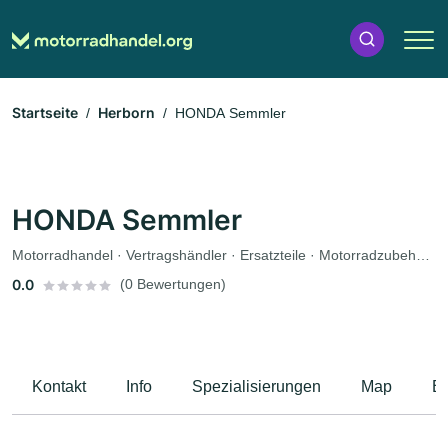
Startseite
Herborn
HONDA Semmler
HONDA Semmler
Motorradhandel · Vertragshändler · Ersatzteile · Motorradzubehör · Bekleidungsgeschäft · Motorradservice · Fahrzeuglackierungen · Motorradwerkstatt · Werkstatt · Gutachter
0.0
(0 Bewertungen)
Kontakt
Info
Spezialisierungen
Map
B