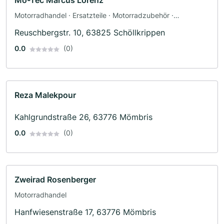
Mo-Tec Marcus Lorenz
Motorradhandel · Ersatzteile · Motorradzubehör ·
Fahrzeuglackierungen · Motorradwerkstatt · Werkstatt ·
Reuschbergstr. 10, 63825 Schöllkrippen
Bekleidungsgeschäft · Motorradservice
0.0
(0)
Reza Malekpour
Kahlgrundstraße 26, 63776 Mömbris
0.0
(0)
Zweirad Rosenberger
Motorradhandel
Hanfwiesenstraße 17, 63776 Mömbris