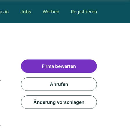
azin
Jobs
Werben
Registrieren
Firma bewerten
euglackierungen · Motorradwerkstatt · Werkstatt
Anrufen
Änderung vorschlagen