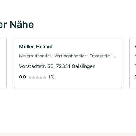
er Nähe
Müller, Helmut
Motorradhandel · Vertragshändler · Ersatzteile ·
Motorradzubehör · Bekleidungsgeschäft ·
Vorstadtstr. 50, 72351 Geislingen
Motorradservice · Fahrzeuglackierungen ·
Motorradwerkstatt · Werkstatt
0.0
(0)