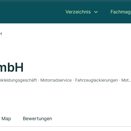
Verzeichnis
Fachmag
H
GmbH
Motorradhandel · Ersatzteile · Motorradzubehör · Bekleidungsgeschäft · Motorradservice · Fahrz
Map
Bewertungen