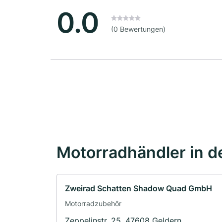
0.0
(0 Bewertungen)
Motorradhändler in d
Zweirad Schatten Shadow Quad GmbH
Motorradzubehör
Zeppelinstr. 25, 47608 Geldern