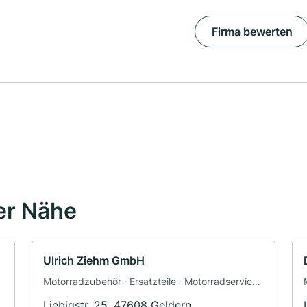
Firma bewerten
er Nähe
Ulrich Ziehm GmbH
Motorradzubehör · Ersatzteile · Motorradservice ·
Fahrzeuglackierungen · Motorradwerkstatt ·
Liebigstr. 25, 47608 Geldern