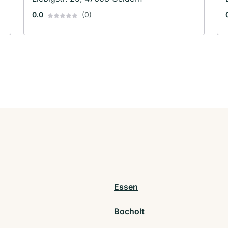
Werkstatt
0.0
(0)
Essen
Bocholt