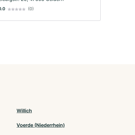
Motorradwerkstatt · Werkstatt
0.0
(0)
Willich
Voerde (Niederrhein)