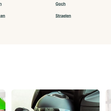
n
Goch
ken
Straelen