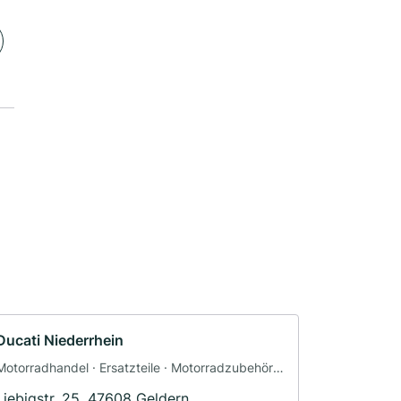
Ducati Niederrhein
Motorradhandel · Ersatzteile · Motorradzubehör ·
Motorradservice · Fahrzeuglackierungen ·
Liebigstr. 25, 47608 Geldern