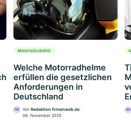
Motorradzubehör
M
Welche Motorradhelme
T
ch
erfüllen die gesetzlichen
M
Anforderungen in
v
Deutschland
E
Von
Redaktion firmenweb.de
‧
FW
AH
06. November 2025