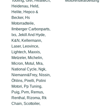
Tooling, Givi, Healtech,
Motorenbearbeitung
Heidenau, Held,
Helite, Hepco &
Becker, Hs
Motorradteile,
Ilmberger Carbonparts,
Ixs, Jekill And Hyde,
K&N, Kellermann,
Laser, Leovince,
Lightech, Maxxis,
Metzeler, Michelin,
Micron, Motul, Mra,
National Cycle, Ngk,
Niemann&Frey, Nissin,
Öhlins, Pirelli, Polini
Motori, Pp Tuning,
Puig, Pvm, Remus,
Renthal, Rizoma, Rk
Chain, Scottoiler,