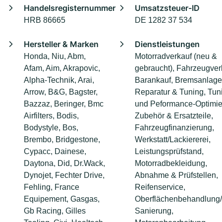
Handelsregisternummer
Umsatzsteuer-ID
HRB 86665
DE 1282 37 534
Hersteller & Marken
Dienstleistungen
Honda, Niu, Abm,
Motorradverkauf (neu &
Afam, Aim, Akrapovic,
gebraucht), Fahrzeugverl
Alpha-Technik, Arai,
Barankauf, Bremsanlage
Arrow, B&G, Bagster,
Reparatur & Tuning, Tun
Bazzaz, Beringer, Bmc
und Peformance-Optimie
Airfilters, Bodis,
Zubehör & Ersatzteile,
Bodystyle, Bos,
Fahrzeugfinanzierung,
Brembo, Bridgestone,
Werkstatt/Lackiererei,
Cypacc, Dainese,
Leistungsprüfstand,
Daytona, Did, Dr.Wack,
Motorradbekleidung,
Dynojet, Fechter Drive,
Abnahme & Prüfstellen,
Fehling, France
Reifenservice,
Equipement, Gasgas,
Oberflächenbehandlung/
Gb Racing, Gilles
Sanierung,