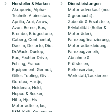
Hersteller & Marken
Dienstleistungen
Akrapovic, Alpha-
Motorradverkauf (neu
Technik, Alpinestars,
& gebraucht),
Aprilia, Arai, Arrow,
Zubehör & Ersatzteile,
Avon, Berner, Bos,
E-Mobilität (Roller &
Brembo, Bridgestone,
Motorräder),
Caberg, Continental,
Fahrzeugfinanzierung,
Daelim, Dellorto, Did,
Motorradbekleidung,
Dr.Wack, Dunlop,
Fahrzeugverleih,
Ebc, Fechter Drive,
Abnahme &
Fehling, France
Prüfstellen,
Equipement, Germot,
Reifenservice,
Gilles Tooling, Givi,
Werkstatt/Lackiererei
Goretex, Hartje,
Heidenau, Held,
Hepco & Becker,
Hiflo, Hjc, Hs
Motorradteile, Ixs,
K&N, Keiti, Kochmann,