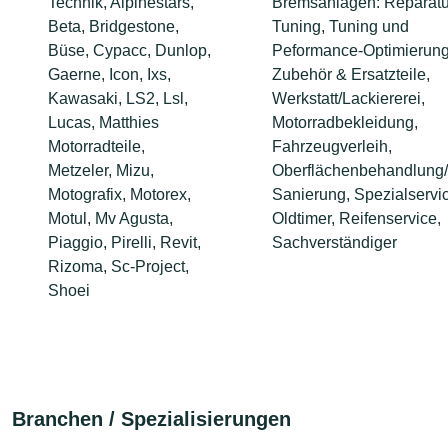
Technik, Alpinestars,
Bremsanlagen: Reparatu
Beta, Bridgestone,
Tuning, Tuning und
Büse, Cypacc, Dunlop,
Peformance-Optimierung
Gaerne, Icon, Ixs,
Zubehör & Ersatzteile,
Kawasaki, LS2, Lsl,
Werkstatt/Lackiererei,
Lucas, Matthies
Motorradbekleidung,
Motorradteile,
Fahrzeugverleih,
Metzeler, Mizu,
Oberflächenbehandlung/
Motografix, Motorex,
Sanierung, Spezialservi
Motul, Mv Agusta,
Oldtimer, Reifenservice,
Piaggio, Pirelli, Revit,
Sachverständiger
Rizoma, Sc-Project,
Shoei
Branchen / Spezialisierungen