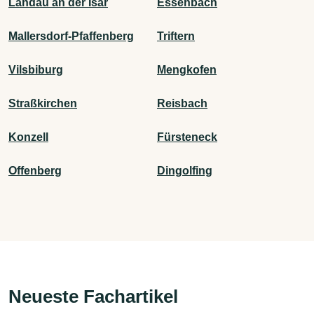
Landau an der Isar
Essenbach
Mallersdorf-Pfaffenberg
Triftern
Vilsbiburg
Mengkofen
Straßkirchen
Reisbach
Konzell
Fürsteneck
Offenberg
Dingolfing
Neueste Fachartikel