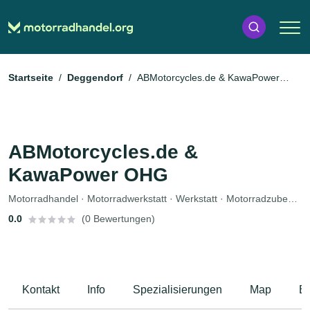
Startseite
Deggendorf
ABMotorcycles.de & KawaPower
OHG
ABMotorcycles.de &
KawaPower OHG
Motorradhandel · Motorradwerkstatt · Werkstatt · Motorradzubehör · Ersatzteile · Fahrzeuglackierungen · Bekleidungsgeschäft · Motorradservice · Gutachter
0.0
(0 Bewertungen)
Kontakt
Info
Spezialisierungen
Map
B