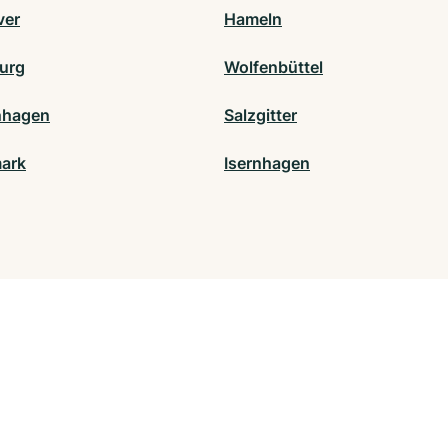
ver
Hameln
urg
Wolfenbüttel
nhagen
Salzgitter
ark
Isernhagen