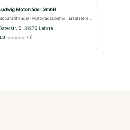
Ludwig Motorräder GmbH
Motorradhandel · Motorradzubehör · Ersatzteile ·
Motorradservice · Fahrzeuglackierungen ·
Osterstr. 5, 31275 Lehrte
Motorradwerkstatt · Werkstatt
0.0
(0)