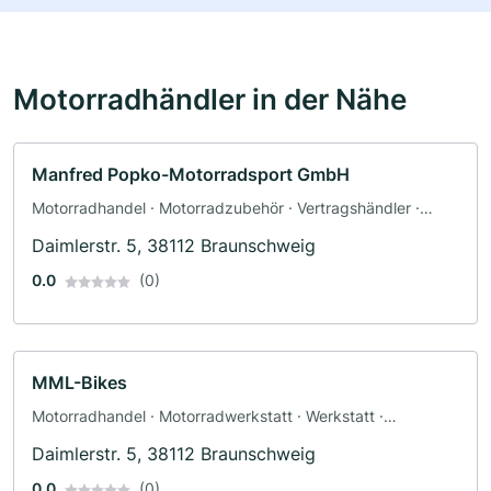
Motorradhändler in der Nähe
Manfred Popko-Motorradsport GmbH
Motorradhandel · Motorradzubehör · Vertragshändler ·
Motorradwerkstatt · Werkstatt · Ersatzteile ·
Daimlerstr. 5, 38112 Braunschweig
Motorradservice · Fahrzeuglackierungen
0.0
(0)
MML-Bikes
Motorradhandel · Motorradwerkstatt · Werkstatt ·
Motorradzubehör · Motorradservice · Bekleidungsgeschäft
Daimlerstr. 5, 38112 Braunschweig
· Gutachter
0.0
(0)