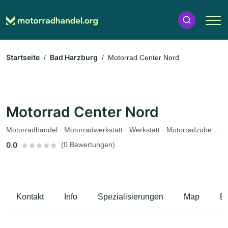
Startseite
Bad Harzburg
Motorrad Center Nord
Motorrad Center Nord
Motorradhandel · Motorradwerkstatt · Werkstatt · Motorradzubehör · Ersatzteile · Motorradservice · Bekleidungsgeschäft · Gutachter
0.0
(0 Bewertungen)
Kontakt
Info
Spezialisierungen
Map
B